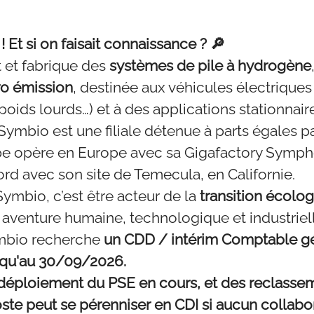
 Et si on faisait connaissance ? 🔎
et fabrique des
systèmes de pile à hydrogène
ro émission
, destinée aux véhicules électrique
, poids lourds…) et à des applications stationnair
Symbio est une filiale détenue à parts égales p
e opère en Europe avec sa Gigafactory Symph
d avec son site de Temecula, en Californie.
Symbio, c’est être acteur de la
transition écolo
e aventure humaine, technologique et industriel
ymbio recherche
un CDD / intérim Comptable gé
squ'au 30/09/2026.
déploiement du PSE en cours, et des reclassem
oste peut se pérenniser en CDI si aucun collab