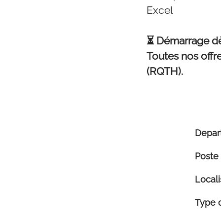
Excel
⏳ Démarrage dè
Toutes nos offr
(RQTH).
Depar
Poste
Locali
Type 