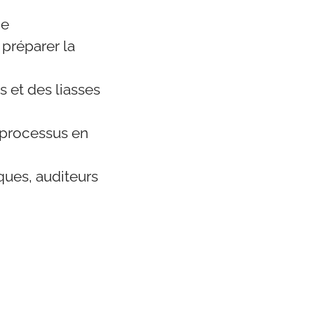
ge
 préparer la
 et des liasses
t processus en
nques, auditeurs