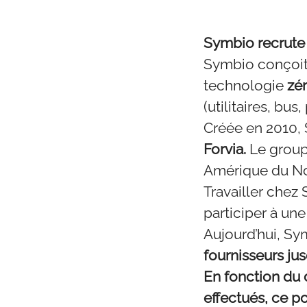
Symbio recrute !
Symbio conçoit 
technologie
zé
(utilitaires, bus
Créée en 2010, 
Forvia.
Le group
Amérique du Nor
Travailler chez 
participer à un
Aujourd’hui, S
fournisseurs ju
En fonction du 
effectués, ce p