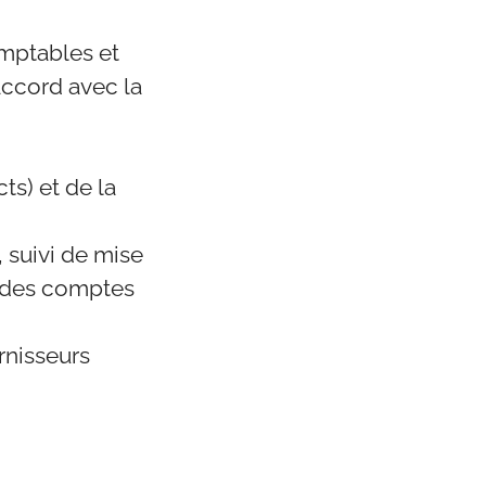
omptables et
accord avec la
ts) et de la
, suivi de mise
e des comptes
rnisseurs