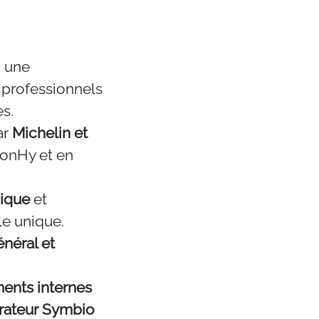
, une
s professionnels
es.
ar
Michelin et
onHy et en
gique
et
le unique.
néral et
ents internes
orateur Symbio