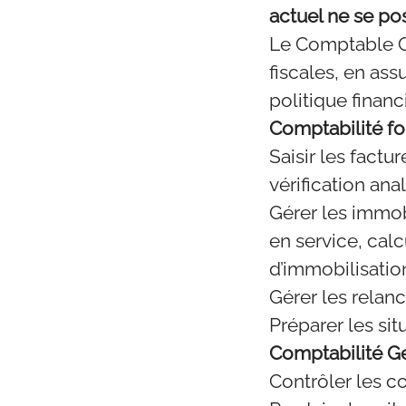
actuel ne se pos
Le Comptable Gé
fiscales, en as
politique financ
Comptabilité fo
Saisir les factu
vérification ana
Gérer les immobi
en service, cal
d’immobilisatio
Gérer les relan
Préparer les sit
Comptabilité Gé
Contrôler les c